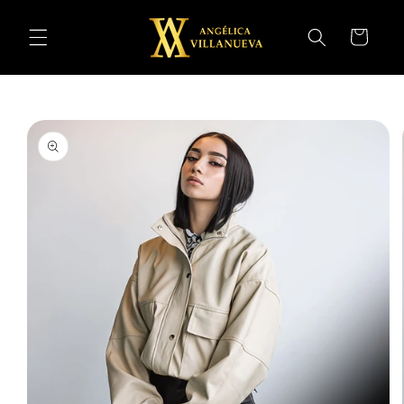
Ir
directamente
Carrito
al contenido
Ir
directamente
a la
información
del producto