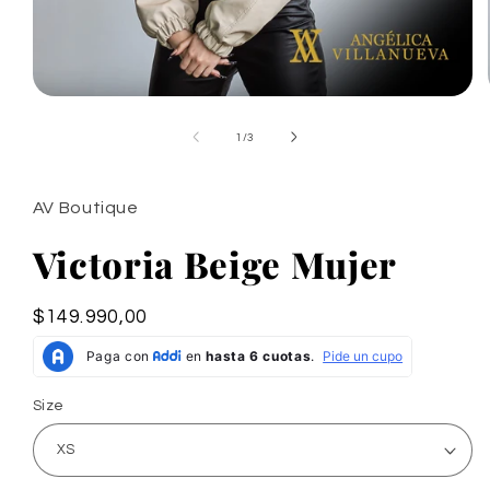
Abrir
elemento
multimedia
de
1
/
3
1
en
una
ventana
AV Boutique
modal
Victoria Beige Mujer
Precio
$149.990,00
habitual
Size